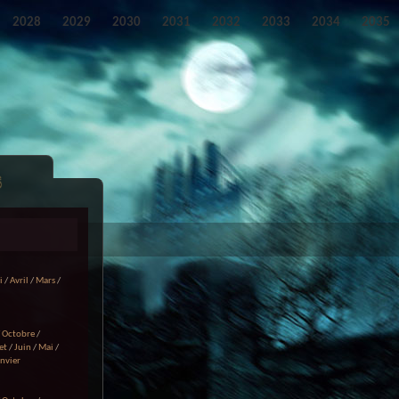
2028
2029
2030
2031
2032
2033
2034
2035
s
i
/
Avril
/
Mars
/
/
Octobre
/
et
/
Juin
/
Mai
/
anvier