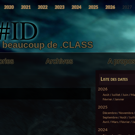
2020
2021
2022
2023
2024
2025
2026
2027
 #ID
t beaucoup de .CLASS
ories
Archives
A propo
Liste des dates
2026
Août
/
Juillet
/
Juin
/
Ma
Février
/
Janvier
2025
Décembre
/
Novembre
Septembre
/
Août
/
Juill
Avril
/
Mars
/
Février
/
J
2024