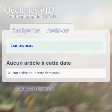
Quelques #ID
et beaucoup de .CLASS
Catégories
Archives
Liste des dates
Aucun article à cette date
Aucun article pour cette demande.
©2012-2013
Haeresis.fr