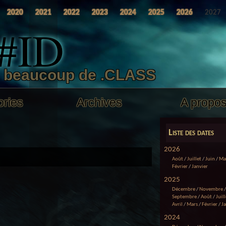
2020
2021
2022
2023
2024
2025
2026
2027
 #ID
t beaucoup de .CLASS
ories
Archives
A propo
Liste des dates
2026
Août
/
Juillet
/
Juin
/
Ma
Février
/
Janvier
2025
Décembre
/
Novembre
Septembre
/
Août
/
Juill
Avril
/
Mars
/
Février
/
J
2024