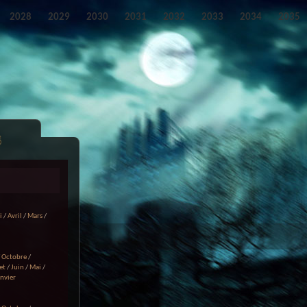
2028
2029
2030
2031
2032
2033
2034
2035
s
i
/
Avril
/
Mars
/
/
Octobre
/
et
/
Juin
/
Mai
/
anvier