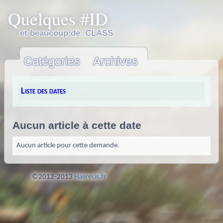
Quelques #ID
et beaucoup de .CLASS
Catégories
Archives
Liste des dates
Aucun article à cette date
Aucun article pour cette demande.
©2012-2013
Haeresis.fr