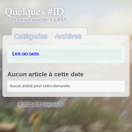
Quelques #ID
et beaucoup de .CLASS
Catégories
Archives
Liste des dates
Aucun article à cette date
Aucun article pour cette demande.
©2012-2013
Haeresis.fr