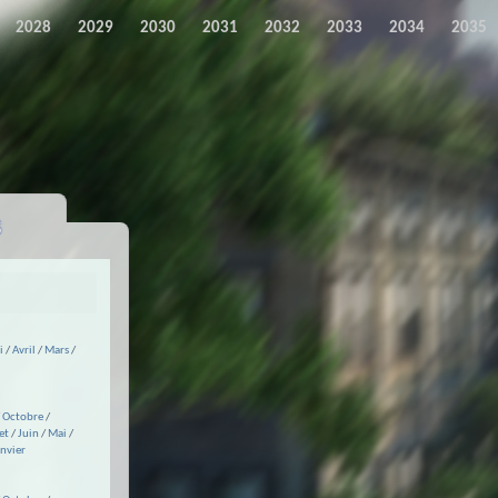
2028
2029
2030
2031
2032
2033
2034
2035
s
i
/
Avril
/
Mars
/
/
Octobre
/
et
/
Juin
/
Mai
/
anvier