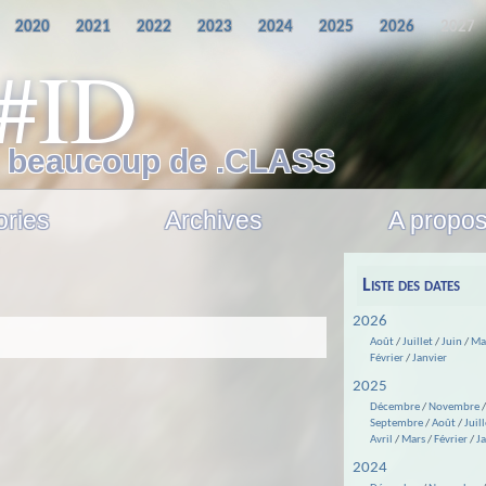
2020
2021
2022
2023
2024
2025
2026
2027
 #ID
t beaucoup de .CLASS
ories
Archives
A propo
Liste des dates
2026
Août
/
Juillet
/
Juin
/
Ma
Février
/
Janvier
2025
Décembre
/
Novembre
Septembre
/
Août
/
Juill
Avril
/
Mars
/
Février
/
J
2024