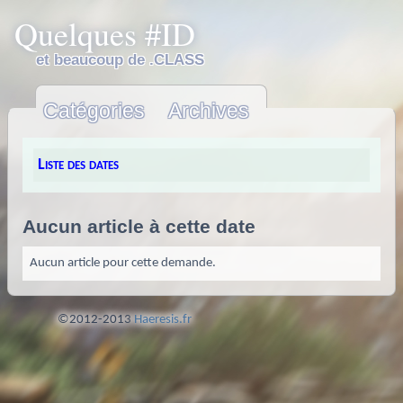
Quelques #ID
et beaucoup de .CLASS
Catégories
Archives
Liste des dates
Aucun article à cette date
Aucun article pour cette demande.
©2012-2013
Haeresis.fr