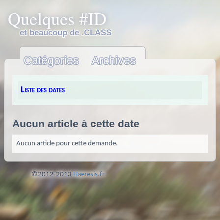
Quelques #ID
et beaucoup de .CLASS
Catégories
Archives
Liste des dates
Aucun article à cette date
Aucun article pour cette demande.
©2012-2013
Haeresis.fr