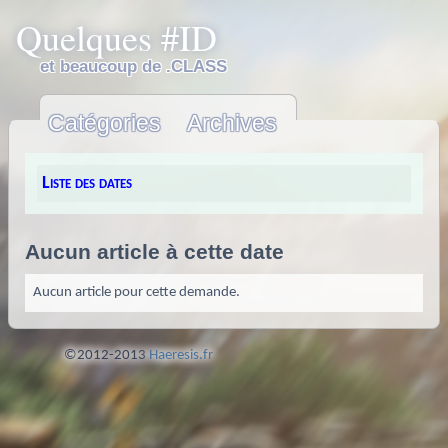
Quelques #ID
et beaucoup de .CLASS
Catégories
Archives
Liste des dates
Aucun article à cette date
Aucun article pour cette demande.
©2012-2013
Haeresis.fr