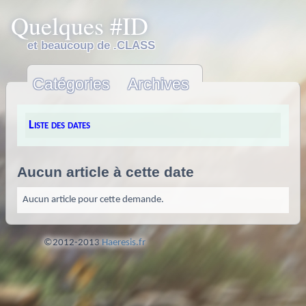
Quelques #ID
et beaucoup de .CLASS
Catégories
Archives
Liste des dates
Aucun article à cette date
Aucun article pour cette demande.
©2012-2013
Haeresis.fr