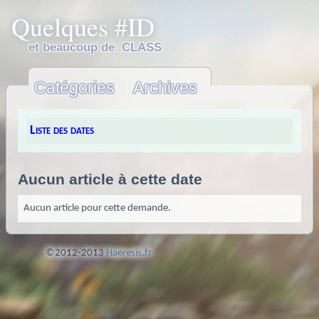
Quelques #ID
et beaucoup de .CLASS
Catégories
Archives
Liste des dates
Aucun article à cette date
Aucun article pour cette demande.
©2012-2013
Haeresis.fr